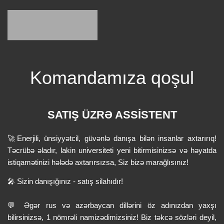
Komandamıza qoşul
SATIŞ ÜZRƏ ASSİSTENT
🚀
Enerjili, ünsiyyətcil, güvənlə danışa bilən insanlar axtarırıq!
Təcrübə əladır, lakin universiteti yeni bitirmisinizsə və həyatda
istiqamətinizi hələdə axtarırsızsa, Siz bizə marağlısınız!
🎤 Sizin danışığınız - satış silahıdır!
💬 Əgər rus və azərbaycan dillərini öz adınızdan yaxşı
bilirsinizsə, 1 nömrəli namizədimizsiniz! Biz təkcə sözləri deyil,