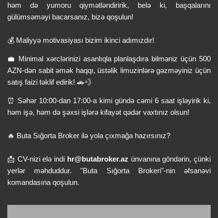
həm də yumoru qiymətləndiririk, belə ki, başqalarını
gülümsəməyi bacarsanız, bizə qoşulun!
💰 Maliyyə motivasiyası bizim ikinci adımızdır!
💼 Minimal xərclərinizi asanlıqla planlaşdıra bilməniz üçün 500
AZN-dən sabit əmək haqqı, üstəlik limuzinlərə gəzməyiniz üçün
satış faizi təklif edirik! 🚗💨
⏰ Səhər 10:00-dan 17:00-a kimi gündə cəmi 6 saat işləyirik ki,
həm işə, həm də şəxsi işlərə kifayət qədər vaxtınız olsun!
🔥 Buta Sığorta Broker ilə yola çıxmağa hazırsınız?
📩 CV-nizi elə indi
hr@butabroker.az
ünvanına göndərin, çünki
yerlər məhduddur. "Buta Sığorta Brokeri"-nin əfsanəvi
komandasına qoşulun.